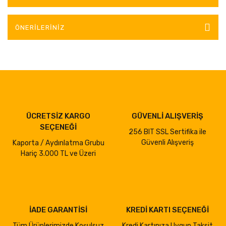
ÖNERILERINIZ
ÜCRETSİZ KARGO
GÜVENLİ ALIŞVERİŞ
SEÇENEĞİ
256 BIT SSL Sertifika ile
Güvenli Alışveriş
Kaporta / Aydınlatma Grubu
Hariç 3.000 TL ve Üzeri
İADE GARANTİSİ
KREDİ KARTI SEÇENEĞİ
Tüm Ürünlerimizde Koşulsuz
Kredi Kartınıza Uygun Taksit