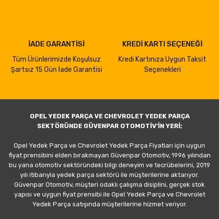
İADE GARANTİSİ
KREDİ KARTI SEÇENEĞİ
Tüm Ürünlerimizde Koşulsuz
Kredi Kartınıza Uygun Taksit
Şartsız 15 Gün İade Garantisi
Seçenekleri
OPEL YEDEK PARÇA VE CHEVROLET YEDEK PARÇA
SEKTÖRÜNDE GÜVENPAR OTOMOTİV'İN YERİ;
Opel Yedek Parça ve Chevrolet Yedek Parça Fiyatları için uygun
fiyat prensibini elden bırakmayan Güvenpar Otomotiv, 1996 yılından
bu yana otomotiv sektöründeki bilgi deneyim ve tecrübelerini, 2019
yılı itibarıyla yedek parça sektörü ile müşterilerine aktarıyor.
Güvenpar Otomotiv, müşteri odaklı çalışma disiplini, gerçek stok
yapısı ve uygun fiyat prensibi ile Opel Yedek Parça ve Chevrolet
Yedek Parça satışında müşterilerine hizmet veriyor.