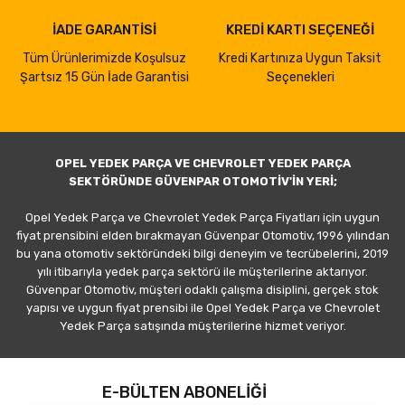
İADE GARANTİSİ
KREDİ KARTI SEÇENEĞİ
Tüm Ürünlerimizde Koşulsuz
Kredi Kartınıza Uygun Taksit
Şartsız 15 Gün İade Garantisi
Seçenekleri
OPEL YEDEK PARÇA VE CHEVROLET YEDEK PARÇA
SEKTÖRÜNDE GÜVENPAR OTOMOTİV'İN YERİ;
Opel Yedek Parça ve Chevrolet Yedek Parça Fiyatları için uygun
fiyat prensibini elden bırakmayan Güvenpar Otomotiv, 1996 yılından
bu yana otomotiv sektöründeki bilgi deneyim ve tecrübelerini, 2019
yılı itibarıyla yedek parça sektörü ile müşterilerine aktarıyor.
Güvenpar Otomotiv, müşteri odaklı çalışma disiplini, gerçek stok
yapısı ve uygun fiyat prensibi ile Opel Yedek Parça ve Chevrolet
Yedek Parça satışında müşterilerine hizmet veriyor.
E-BÜLTEN ABONELİĞİ