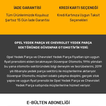
İADE GARANTİSİ
KREDİ KARTI SEÇENEĞİ
Tüm Ürünlerimizde Koşulsuz
Kredi Kartınıza Uygun Taksit
Şartsız 15 Gün İade Garantisi
Seçenekleri
OPEL YEDEK PARÇA VE CHEVROLET YEDEK PARÇA
SEKTÖRÜNDE GÜVENPAR OTOMOTİV'İN YERİ;
Opel Yedek Parça ve Chevrolet Yedek Parça Fiyatları için uygun
fiyat prensibini elden bırakmayan Güvenpar Otomotiv, 1996 yılından
bu yana otomotiv sektöründeki bilgi deneyim ve tecrübelerini, 2019
yılı itibarıyla yedek parça sektörü ile müşterilerine aktarıyor.
Güvenpar Otomotiv, müşteri odaklı çalışma disiplini, gerçek stok
yapısı ve uygun fiyat prensibi ile Opel Yedek Parça ve Chevrolet
Yedek Parça satışında müşterilerine hizmet veriyor.
E-BÜLTEN ABONELİĞİ