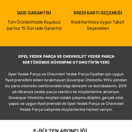
İADE GARANTİSİ
KREDİ KARTI SEÇENEĞİ
Tüm Ürünlerimizde Koşulsuz
Kredi Kartınıza Uygun Taksit
Şartsız 15 Gün İade Garantisi
Seçenekleri
OPEL YEDEK PARÇA VE CHEVROLET YEDEK PARÇA
SEKTÖRÜNDE GÜVENPAR OTOMOTİV'İN YERİ;
Opel Yedek Parça ve Chevrolet Yedek Parça Fiyatları için uygun
fiyat prensibini elden bırakmayan Güvenpar Otomotiv, 1996 yılından
bu yana otomotiv sektöründeki bilgi deneyim ve tecrübelerini, 2019
yılı itibarıyla yedek parça sektörü ile müşterilerine aktarıyor.
Güvenpar Otomotiv, müşteri odaklı çalışma disiplini, gerçek stok
yapısı ve uygun fiyat prensibi ile Opel Yedek Parça ve Chevrolet
Yedek Parça satışında müşterilerine hizmet veriyor.
E-BÜLTEN ABONELİĞİ