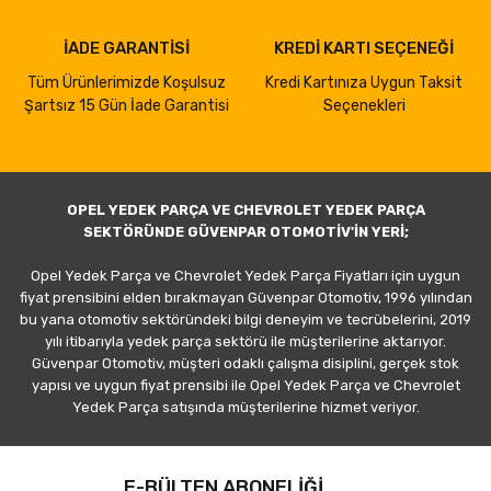
İADE GARANTİSİ
KREDİ KARTI SEÇENEĞİ
Tüm Ürünlerimizde Koşulsuz
Kredi Kartınıza Uygun Taksit
Şartsız 15 Gün İade Garantisi
Seçenekleri
OPEL YEDEK PARÇA VE CHEVROLET YEDEK PARÇA
SEKTÖRÜNDE GÜVENPAR OTOMOTİV'İN YERİ;
Opel Yedek Parça ve Chevrolet Yedek Parça Fiyatları için uygun
fiyat prensibini elden bırakmayan Güvenpar Otomotiv, 1996 yılından
bu yana otomotiv sektöründeki bilgi deneyim ve tecrübelerini, 2019
yılı itibarıyla yedek parça sektörü ile müşterilerine aktarıyor.
Güvenpar Otomotiv, müşteri odaklı çalışma disiplini, gerçek stok
yapısı ve uygun fiyat prensibi ile Opel Yedek Parça ve Chevrolet
Yedek Parça satışında müşterilerine hizmet veriyor.
E-BÜLTEN ABONELİĞİ