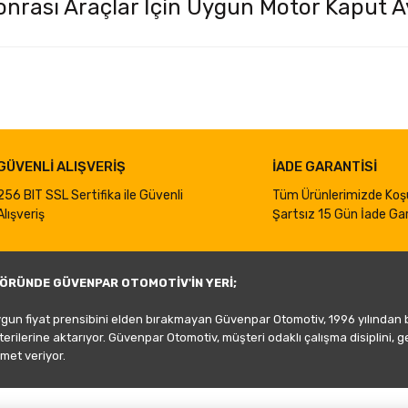
nrası Araçlar İçin Uygun Motor Kaput Ay
iğer konularda yetersiz gördüğünüz noktaları öneri formunu kullanarak taraf
Bu ürüne ilk yorumu siz yapın!
Yorum Yaz
GÜVENLİ ALIŞVERİŞ
İADE GARANTİSİ
256 BIT SSL Sertifika ile Güvenli
Tüm Ürünlerimizde Koş
Alışveriş
Şartsız 15 Gün İade Gar
ÖRÜNDE GÜVENPAR OTOMOTİV'İN YERİ;
ygun fiyat prensibini elden bırakmayan Güvenpar Otomotiv, 1996 yılından
şterilerine aktarıyor. Güvenpar Otomotiv, müşteri odaklı çalışma disiplini, 
met veriyor.
Gönder