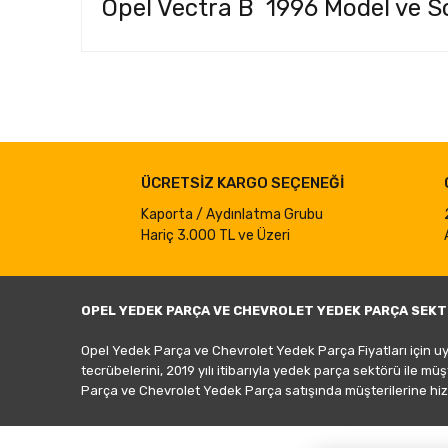
Opel Vectra B 1996 Model ve So
Bu ürünün fiyat bilgisi, resim, ürün açıklamalarında ve d
Görüş ve önerileriniz için teşekkür ederiz.
Ürün resmi kalitesiz, bozuk veya görüntülenemiyor.
ÜCRETSİZ KARGO SEÇENEĞİ
Ürün açıklamasında eksik bilgiler bulunuyor.
Ürün bilgilerinde hatalar bulunuyor.
Kaporta / Aydınlatma Grubu
Hariç 3.000 TL ve Üzeri
Ürün fiyatı diğer sitelerden daha pahalı.
Bu ürüne benzer farklı alternatifler olmalı.
OPEL YEDEK PARÇA VE CHEVROLET YEDEK PARÇA SEKT
Opel Yedek Parça ve Chevrolet Yedek Parça Fiyatları için u
tecrübelerini, 2019 yılı itibarıyla yedek parça sektörü ile mü
Parça ve Chevrolet Yedek Parça satışında müşterilerine hiz