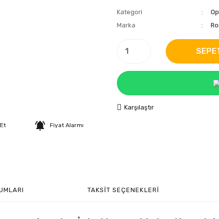
Kategori
Op
Marka
Ro
SEPE
Karşılaştır
 Et
Fiyat Alarmı
UMLARI
TAKSIT SEÇENEKLERI