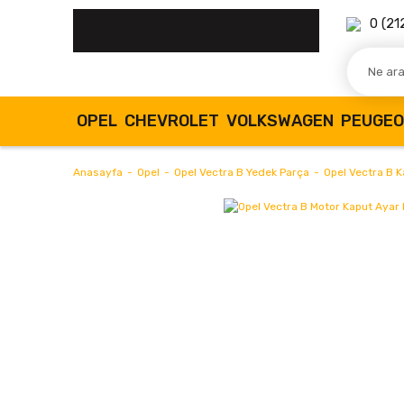
0 (21
OPEL
CHEVROLET
VOLKSWAGEN
PEUGE
Anasayfa
Opel
Opel Vectra B Yedek Parça
Opel Vectra B K