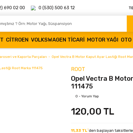
2) 690 02 00
0 (530) 500 63 12
T
OT
CITROEN
VOLKSWAGEN TICARI
MOTOR YAĞI
OTO 
aroseri ve Kaporta Parçaları
Opel Vectra B Motor Kaput Ayar Lastiği Root Ma
ROOT
Opel Vectra B Motor
111475
0 - Yorum Yap
120,00 TL
11,33 TL`
den başlayan taksitlerle