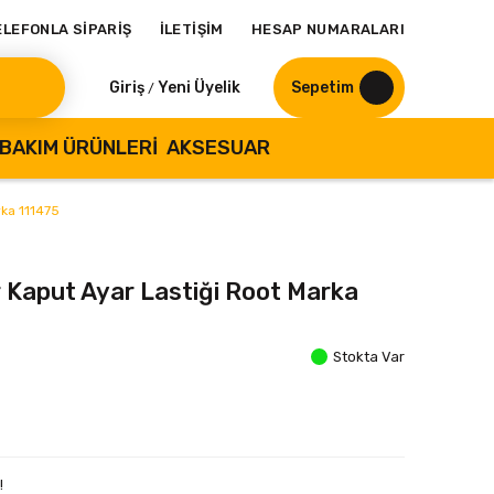
ELEFONLA SİPARİŞ
İLETİŞİM
HESAP NUMARALARI
Giriş
Yeni Üyelik
Sepetim
/
BAKIM ÜRÜNLERI
AKSESUAR
rka 111475
 Kaput Ayar Lastiği Root Marka
Stokta Var
!