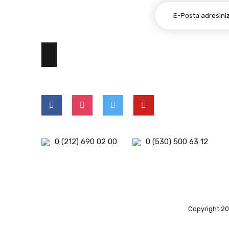
E-BÜLTEN ABONELİĞİ
0 (212) 690 02 00
0 (530) 500 63 12
Copyright 202
islami
deneme
kuşadası
deneme