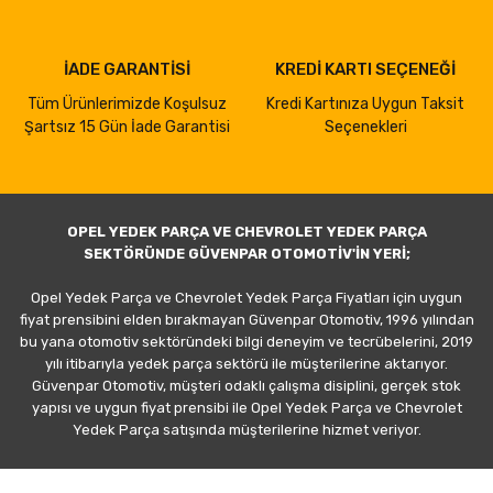
İADE GARANTİSİ
KREDİ KARTI SEÇENEĞİ
Tüm Ürünlerimizde Koşulsuz
Kredi Kartınıza Uygun Taksit
Şartsız 15 Gün İade Garantisi
Seçenekleri
OPEL YEDEK PARÇA VE CHEVROLET YEDEK PARÇA
SEKTÖRÜNDE GÜVENPAR OTOMOTİV'İN YERİ;
Opel Yedek Parça ve Chevrolet Yedek Parça Fiyatları için uygun
fiyat prensibini elden bırakmayan Güvenpar Otomotiv, 1996 yılından
bu yana otomotiv sektöründeki bilgi deneyim ve tecrübelerini, 2019
yılı itibarıyla yedek parça sektörü ile müşterilerine aktarıyor.
Güvenpar Otomotiv, müşteri odaklı çalışma disiplini, gerçek stok
yapısı ve uygun fiyat prensibi ile Opel Yedek Parça ve Chevrolet
Yedek Parça satışında müşterilerine hizmet veriyor.