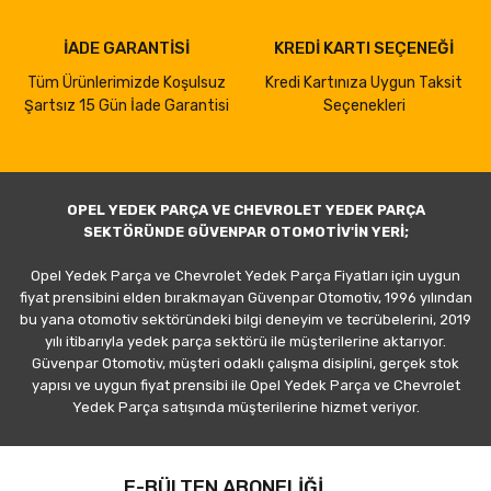
İADE GARANTİSİ
KREDİ KARTI SEÇENEĞİ
Tüm Ürünlerimizde Koşulsuz
Kredi Kartınıza Uygun Taksit
Şartsız 15 Gün İade Garantisi
Seçenekleri
OPEL YEDEK PARÇA VE CHEVROLET YEDEK PARÇA
SEKTÖRÜNDE GÜVENPAR OTOMOTİV'İN YERİ;
Opel Yedek Parça ve Chevrolet Yedek Parça Fiyatları için uygun
fiyat prensibini elden bırakmayan Güvenpar Otomotiv, 1996 yılından
bu yana otomotiv sektöründeki bilgi deneyim ve tecrübelerini, 2019
yılı itibarıyla yedek parça sektörü ile müşterilerine aktarıyor.
Güvenpar Otomotiv, müşteri odaklı çalışma disiplini, gerçek stok
yapısı ve uygun fiyat prensibi ile Opel Yedek Parça ve Chevrolet
Yedek Parça satışında müşterilerine hizmet veriyor.
E-BÜLTEN ABONELİĞİ