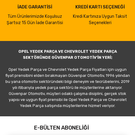
İADE GARANTİSİ
KREDİ KARTI SEÇENEĞİ
Tüm Ürünlerimizde Koşulsuz
Kredi Kartınıza Uygun Taksit
Şartsız 15 Gün İade Garantisi
Seçenekleri
OPEL YEDEK PARÇA VE CHEVROLET YEDEK PARÇA
SEKTÖRÜNDE GÜVENPAR OTOMOTİV'İN YERİ;
Opel Yedek Parça ve Chevrolet Yedek Parça Fiyatları için uygun
fiyat prensibini elden bırakmayan Güvenpar Otomotiv, 1996 yılından
bu yana otomotiv sektöründeki bilgi deneyim ve tecrübelerini, 2019
yılı itibarıyla yedek parça sektörü ile müşterilerine aktarıyor.
Güvenpar Otomotiv, müşteri odaklı çalışma disiplini, gerçek stok
yapısı ve uygun fiyat prensibi ile Opel Yedek Parça ve Chevrolet
Yedek Parça satışında müşterilerine hizmet veriyor.
E-BÜLTEN ABONELİĞİ