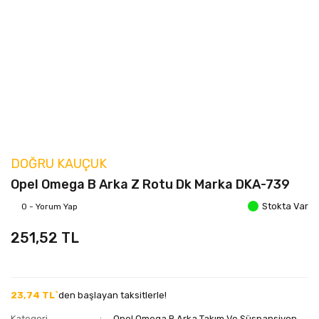
DOĞRU KAUÇUK
Opel Omega B Arka Z Rotu Dk Marka DKA-739
Stokta Var
0 - Yorum Yap
251,52 TL
23,74 TL`
den başlayan taksitlerle!
Kategori
Opel Omega B Arka Takım Ve Süspansiyon