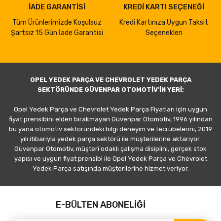
İADE GARANTİSİ
KREDİ KARTI SEÇENEĞİ
Tüm Ürünlerimizde Koşulsuz
Kredi Kartınıza Uygun Taksit
Şartsız 15 Gün İade Garantisi
Seçenekleri
OPEL YEDEK PARÇA VE CHEVROLET YEDEK PARÇA
SEKTÖRÜNDE GÜVENPAR OTOMOTİV'İN YERİ;
Opel Yedek Parça ve Chevrolet Yedek Parça Fiyatları için uygun
fiyat prensibini elden bırakmayan Güvenpar Otomotiv, 1996 yılından
bu yana otomotiv sektöründeki bilgi deneyim ve tecrübelerini, 2019
yılı itibarıyla yedek parça sektörü ile müşterilerine aktarıyor.
Güvenpar Otomotiv, müşteri odaklı çalışma disiplini, gerçek stok
yapısı ve uygun fiyat prensibi ile Opel Yedek Parça ve Chevrolet
Yedek Parça satışında müşterilerine hizmet veriyor.
E-BÜLTEN ABONELİĞİ