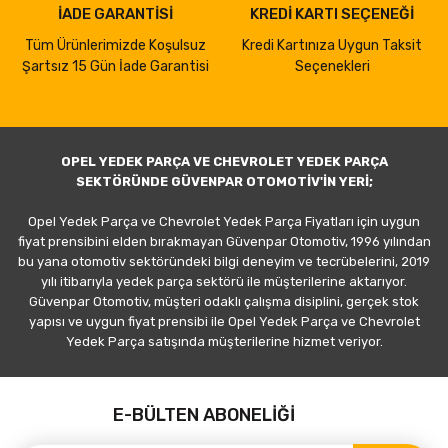
İADE GARANTİSİ
KREDİ KARTI SEÇENEĞİ
Tüm Ürünlerimizde Koşulsuz
Kredi Kartınıza Uygun Taksit
Şartsız 15 Gün İade Garantisi
Seçenekleri
OPEL YEDEK PARÇA VE CHEVROLET YEDEK PARÇA
SEKTÖRÜNDE GÜVENPAR OTOMOTİV'İN YERİ;
Opel Yedek Parça ve Chevrolet Yedek Parça Fiyatları için uygun
fiyat prensibini elden bırakmayan Güvenpar Otomotiv, 1996 yılından
bu yana otomotiv sektöründeki bilgi deneyim ve tecrübelerini, 2019
yılı itibarıyla yedek parça sektörü ile müşterilerine aktarıyor.
Güvenpar Otomotiv, müşteri odaklı çalışma disiplini, gerçek stok
yapısı ve uygun fiyat prensibi ile Opel Yedek Parça ve Chevrolet
Yedek Parça satışında müşterilerine hizmet veriyor.
E-BÜLTEN ABONELİĞİ