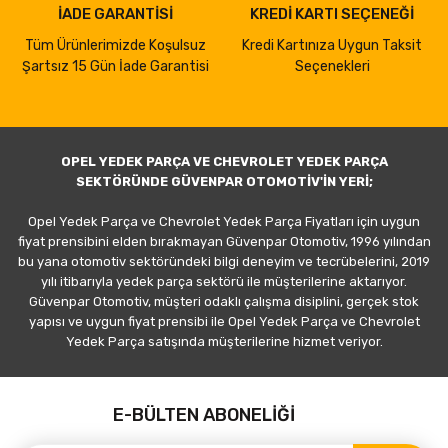
İADE GARANTİSİ
KREDİ KARTI SEÇENEĞİ
Tüm Ürünlerimizde Koşulsuz
Kredi Kartınıza Uygun Taksit
Şartsız 15 Gün İade Garantisi
Seçenekleri
OPEL YEDEK PARÇA VE CHEVROLET YEDEK PARÇA
SEKTÖRÜNDE GÜVENPAR OTOMOTİV'İN YERİ;
Opel Yedek Parça ve Chevrolet Yedek Parça Fiyatları için uygun
fiyat prensibini elden bırakmayan Güvenpar Otomotiv, 1996 yılından
bu yana otomotiv sektöründeki bilgi deneyim ve tecrübelerini, 2019
yılı itibarıyla yedek parça sektörü ile müşterilerine aktarıyor.
Güvenpar Otomotiv, müşteri odaklı çalışma disiplini, gerçek stok
yapısı ve uygun fiyat prensibi ile Opel Yedek Parça ve Chevrolet
Yedek Parça satışında müşterilerine hizmet veriyor.
E-BÜLTEN ABONELİĞİ