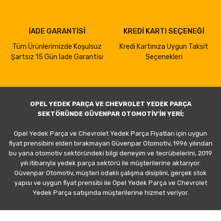
İADE GARANTİSİ
KREDİ KARTI SEÇENEĞİ
Tüm Ürünlerimizde Koşulsuz
Kredi Kartınıza Uygun Taksit
Şartsız 15 Gün İade Garantisi
Seçenekleri
OPEL YEDEK PARÇA VE CHEVROLET YEDEK PARÇA
SEKTÖRÜNDE GÜVENPAR OTOMOTİV'İN YERİ;
Opel Yedek Parça ve Chevrolet Yedek Parça Fiyatları için uygun
fiyat prensibini elden bırakmayan Güvenpar Otomotiv, 1996 yılından
bu yana otomotiv sektöründeki bilgi deneyim ve tecrübelerini, 2019
yılı itibarıyla yedek parça sektörü ile müşterilerine aktarıyor.
Güvenpar Otomotiv, müşteri odaklı çalışma disiplini, gerçek stok
yapısı ve uygun fiyat prensibi ile Opel Yedek Parça ve Chevrolet
Yedek Parça satışında müşterilerine hizmet veriyor.