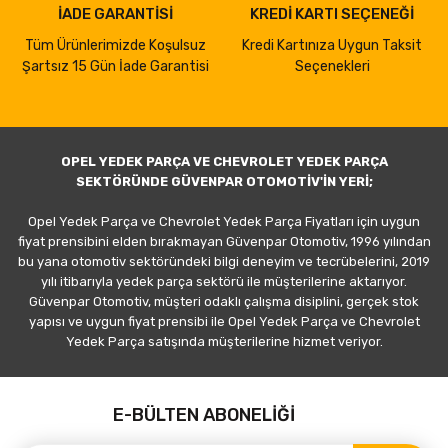
İADE GARANTİSİ
KREDİ KARTI SEÇENEĞİ
Tüm Ürünlerimizde Koşulsuz
Kredi Kartınıza Uygun Taksit
Şartsız 15 Gün İade Garantisi
Seçenekleri
OPEL YEDEK PARÇA VE CHEVROLET YEDEK PARÇA
SEKTÖRÜNDE GÜVENPAR OTOMOTİV'İN YERİ;
Opel Yedek Parça ve Chevrolet Yedek Parça Fiyatları için uygun
fiyat prensibini elden bırakmayan Güvenpar Otomotiv, 1996 yılından
bu yana otomotiv sektöründeki bilgi deneyim ve tecrübelerini, 2019
yılı itibarıyla yedek parça sektörü ile müşterilerine aktarıyor.
Güvenpar Otomotiv, müşteri odaklı çalışma disiplini, gerçek stok
yapısı ve uygun fiyat prensibi ile Opel Yedek Parça ve Chevrolet
Yedek Parça satışında müşterilerine hizmet veriyor.
E-BÜLTEN ABONELİĞİ