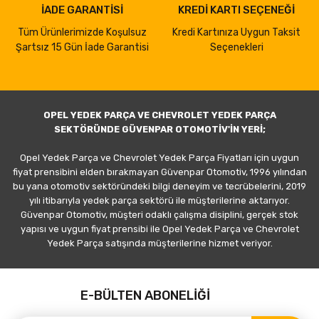
İADE GARANTİSİ
KREDİ KARTI SEÇENEĞİ
Tüm Ürünlerimizde Koşulsuz
Kredi Kartınıza Uygun Taksit
Şartsız 15 Gün İade Garantisi
Seçenekleri
OPEL YEDEK PARÇA VE CHEVROLET YEDEK PARÇA
SEKTÖRÜNDE GÜVENPAR OTOMOTİV'İN YERİ;
Opel Yedek Parça ve Chevrolet Yedek Parça Fiyatları için uygun
fiyat prensibini elden bırakmayan Güvenpar Otomotiv, 1996 yılından
bu yana otomotiv sektöründeki bilgi deneyim ve tecrübelerini, 2019
yılı itibarıyla yedek parça sektörü ile müşterilerine aktarıyor.
Güvenpar Otomotiv, müşteri odaklı çalışma disiplini, gerçek stok
yapısı ve uygun fiyat prensibi ile Opel Yedek Parça ve Chevrolet
Yedek Parça satışında müşterilerine hizmet veriyor.
E-BÜLTEN ABONELİĞİ