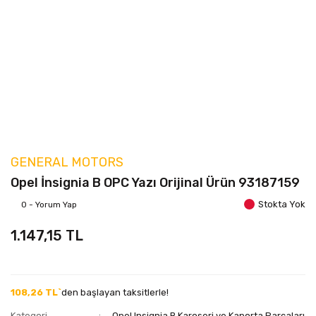
GENERAL MOTORS
Opel İnsignia B OPC Yazı Orijinal Ürün 93187159
Stokta Yok
0 - Yorum Yap
1.147,15 TL
108,26 TL`
den başlayan taksitlerle!
Kategori
Opel Insignia B Karoseri ve Kaporta Parçaları