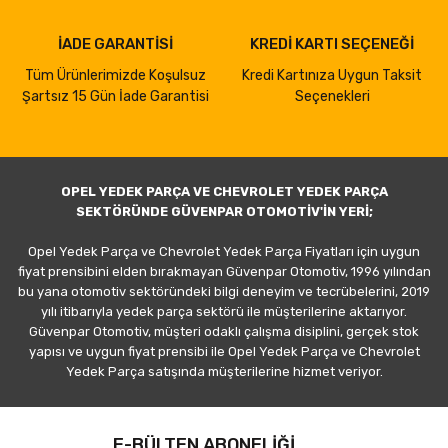
İADE GARANTİSİ
KREDİ KARTI SEÇENEĞİ
Tüm Ürünlerimizde Koşulsuz
Kredi Kartınıza Uygun Taksit
Şartsız 15 Gün İade Garantisi
Seçenekleri
OPEL YEDEK PARÇA VE CHEVROLET YEDEK PARÇA
SEKTÖRÜNDE GÜVENPAR OTOMOTİV'İN YERİ;
Opel Yedek Parça ve Chevrolet Yedek Parça Fiyatları için uygun
fiyat prensibini elden bırakmayan Güvenpar Otomotiv, 1996 yılından
bu yana otomotiv sektöründeki bilgi deneyim ve tecrübelerini, 2019
yılı itibarıyla yedek parça sektörü ile müşterilerine aktarıyor.
Güvenpar Otomotiv, müşteri odaklı çalışma disiplini, gerçek stok
yapısı ve uygun fiyat prensibi ile Opel Yedek Parça ve Chevrolet
Yedek Parça satışında müşterilerine hizmet veriyor.
E-BÜLTEN ABONELİĞİ