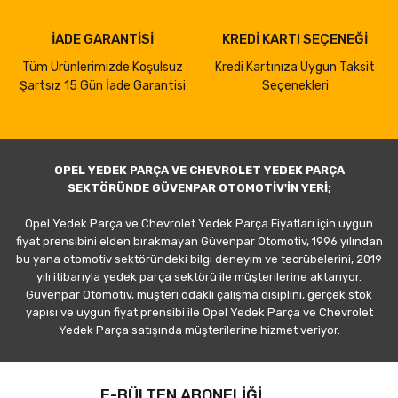
İADE GARANTİSİ
KREDİ KARTI SEÇENEĞİ
Tüm Ürünlerimizde Koşulsuz
Kredi Kartınıza Uygun Taksit
Şartsız 15 Gün İade Garantisi
Seçenekleri
OPEL YEDEK PARÇA VE CHEVROLET YEDEK PARÇA
SEKTÖRÜNDE GÜVENPAR OTOMOTİV'İN YERİ;
Opel Yedek Parça ve Chevrolet Yedek Parça Fiyatları için uygun
fiyat prensibini elden bırakmayan Güvenpar Otomotiv, 1996 yılından
bu yana otomotiv sektöründeki bilgi deneyim ve tecrübelerini, 2019
yılı itibarıyla yedek parça sektörü ile müşterilerine aktarıyor.
Güvenpar Otomotiv, müşteri odaklı çalışma disiplini, gerçek stok
yapısı ve uygun fiyat prensibi ile Opel Yedek Parça ve Chevrolet
Yedek Parça satışında müşterilerine hizmet veriyor.
E-BÜLTEN ABONELİĞİ