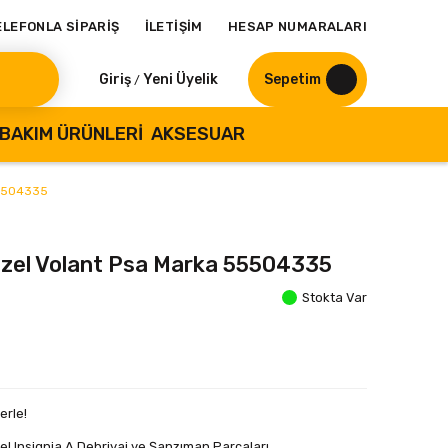
ELEFONLA SİPARİŞ
İLETİŞİM
HESAP NUMARALARI
Giriş
Yeni Üyelik
Sepetim
/
BAKIM ÜRÜNLERI
AKSESUAR
 55504335
 Dizel Volant Psa Marka 55504335
Stokta Var
erle!
el Insignia A Debriyaj ve Şanzıman Parçaları