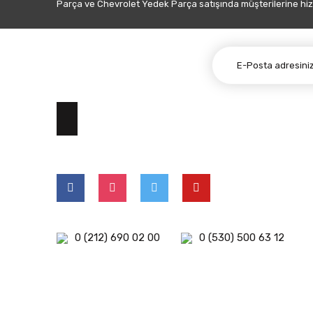
Parça ve Chevrolet Yedek Parça satışında müşterilerine hiz
E-BÜLTEN ABONELİĞİ
0 (212) 690 02 00
0 (530) 500 63 12