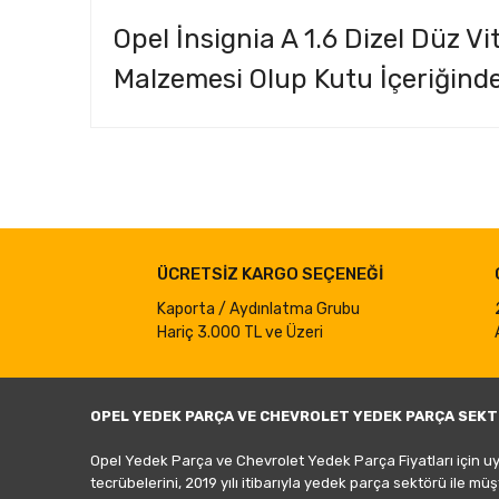
Opel İnsignia A 1.6 Dizel Düz V
Malzemesi Olup Kutu İçeriğind
Bu ürünün fiyat bilgisi, resim, ürün açıklamalarında ve d
Görüş ve önerileriniz için teşekkür ederiz.
Ürün resmi kalitesiz, bozuk veya görüntülenemiyor.
ÜCRETSİZ KARGO SEÇENEĞİ
Ürün açıklamasında eksik bilgiler bulunuyor.
Ürün bilgilerinde hatalar bulunuyor.
Kaporta / Aydınlatma Grubu
Hariç 3.000 TL ve Üzeri
Ürün fiyatı diğer sitelerden daha pahalı.
Bu ürüne benzer farklı alternatifler olmalı.
OPEL YEDEK PARÇA VE CHEVROLET YEDEK PARÇA SEKT
Opel Yedek Parça ve Chevrolet Yedek Parça Fiyatları için u
tecrübelerini, 2019 yılı itibarıyla yedek parça sektörü ile mü