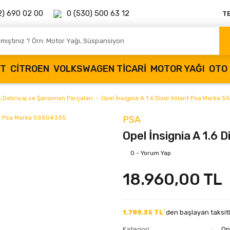
2) 690 02 00
0 (530) 500 63 12
T
OT
CITROEN
VOLKSWAGEN TICARI
MOTOR YAĞI
OTO 
A Debriyaj ve Şanzıman Parçaları
Opel İnsignia A 1.6 Dizel Volant Psa Marka
PSA
Opel İnsignia A 1.6
0 - Yorum Yap
18.960,00 TL
1.789,35 TL`
den başlayan taksitl
Kategori
Op