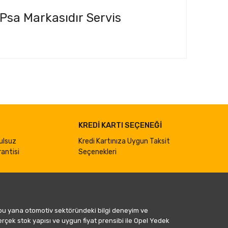
 Psa Markasıdır Servis
ımıza iletebilirsiniz.
KREDİ KARTI SEÇENEĞİ
ulsuz
Kredi Kartınıza Uygun Taksit
antisi
Seçenekleri
 bu yana otomotiv sektöründeki bilgi deneyim ve
gerçek stok yapısı ve uygun fiyat prensibi ile Opel Yedek