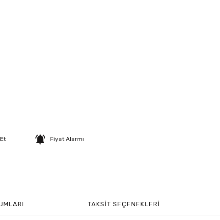
 Et
Fiyat Alarmı
UMLARI
TAKSIT SEÇENEKLERI