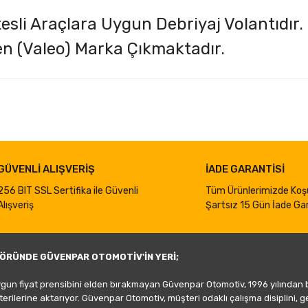
itesli Araçlara Uygun Debriyaj Volantıdır.
en (Valeo) Marka Çıkmaktadır.
iğer konularda yetersiz gördüğünüz noktaları öneri formunu kullanarak taraf
Bu ürüne ilk yorumu siz yapın!
Yorum Yaz
GÜVENLİ ALIŞVERİŞ
İADE GARANTİSİ
256 BIT SSL Sertifika ile Güvenli
Tüm Ürünlerimizde Koş
Alışveriş
Şartsız 15 Gün İade Gar
ÖRÜNDE GÜVENPAR OTOMOTİV'İN YERİ;
ygun fiyat prensibini elden bırakmayan Güvenpar Otomotiv, 1996 yılından
şterilerine aktarıyor. Güvenpar Otomotiv, müşteri odaklı çalışma disiplini, 