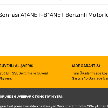
 Sonrası A14NET-B14NET Benzinli Motorl
iğer konularda yetersiz gördüğünüz noktaları öneri formunu kullanarak taraf
Bu ürüne ilk yorumu siz yapın!
Yorum Yaz
GÜVENLİ ALIŞVERİŞ
İADE GARANTİSİ
256 BIT SSL Sertifika ile Güvenli
Tüm Ürünlerimizde Koş
Alışveriş
Şartsız 15 Gün İade Gar
ÖRÜNDE GÜVENPAR OTOMOTİV'İN YERİ;
ygun fiyat prensibini elden bırakmayan Güvenpar Otomotiv, 1996 yılından