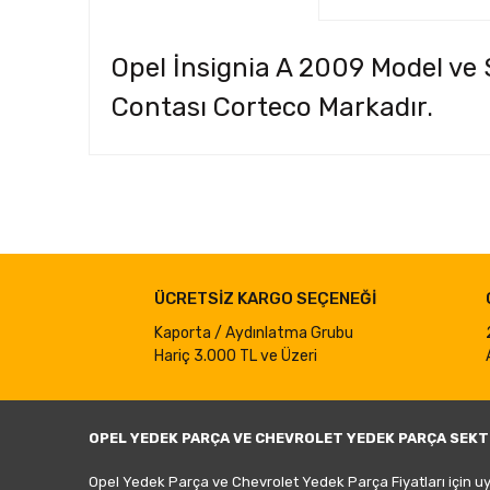
Opel İnsignia A 2009 Model ve
Contası Corteco Markadır.
Bu ürünün fiyat bilgisi, resim, ürün açıklamalarında ve d
Görüş ve önerileriniz için teşekkür ederiz.
Ürün resmi kalitesiz, bozuk veya görüntülenemiyor.
ÜCRETSİZ KARGO SEÇENEĞİ
Ürün açıklamasında eksik bilgiler bulunuyor.
Ürün bilgilerinde hatalar bulunuyor.
Kaporta / Aydınlatma Grubu
Hariç 3.000 TL ve Üzeri
Ürün fiyatı diğer sitelerden daha pahalı.
Bu ürüne benzer farklı alternatifler olmalı.
OPEL YEDEK PARÇA VE CHEVROLET YEDEK PARÇA SEKT
Opel Yedek Parça ve Chevrolet Yedek Parça Fiyatları için u