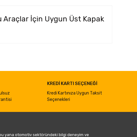
u Araçlar İçin Uygun Üst Kapak
ımıza iletebilirsiniz.
KREDİ KARTI SEÇENEĞİ
ulsuz
Kredi Kartınıza Uygun Taksit
antisi
Seçenekleri
 bu yana otomotiv sektöründeki bilgi deneyim ve