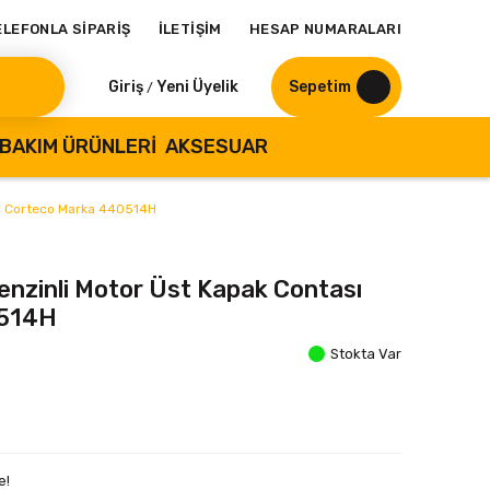
ELEFONLA SİPARİŞ
İLETİŞİM
HESAP NUMARALARI
Giriş
Yeni Üyelik
Sepetim
/
BAKIM ÜRÜNLERI
AKSESUAR
ası Corteco Marka 440514H
Benzinli Motor Üst Kapak Contası
0514H
Stokta Var
e!