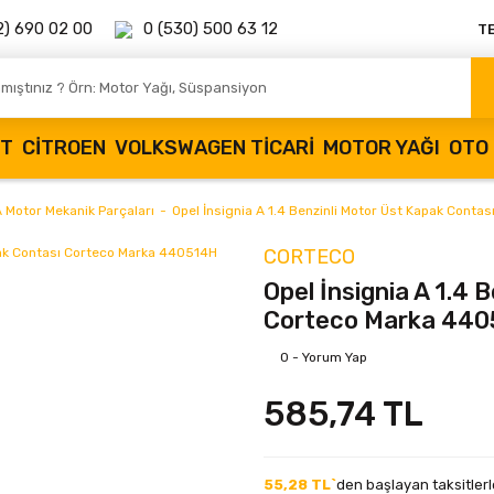
2) 690 02 00
0 (530) 500 63 12
T
OT
CITROEN
VOLKSWAGEN TICARI
MOTOR YAĞI
OTO 
A Motor Mekanik Parçaları
Opel İnsignia A 1.4 Benzinli Motor Üst Kapak Cont
CORTECO
Opel İnsignia A 1.4 
Corteco Marka 44
0 - Yorum Yap
585,74 TL
55,28 TL`
den başlayan taksitlerl