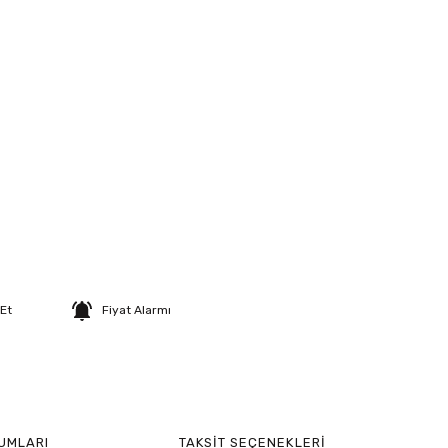
 Et
Fiyat Alarmı
UMLARI
TAKSIT SEÇENEKLERI