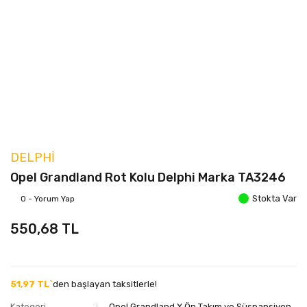
DELPHI
Opel Grandland Rot Kolu Delphi Marka TA3246
Stokta Var
0 - Yorum Yap
550,68 TL
51,97 TL`
den başlayan taksitlerle!
Kategori
Opel Grandland X Ön Takım ve Süspansiyon