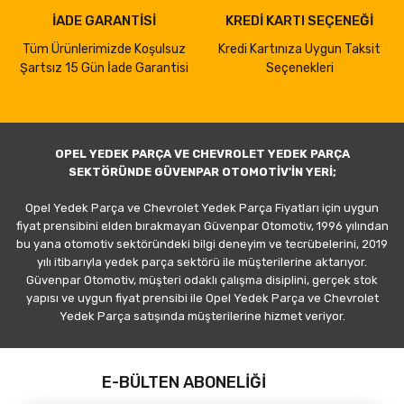
İADE GARANTİSİ
KREDİ KARTI SEÇENEĞİ
Tüm Ürünlerimizde Koşulsuz
Kredi Kartınıza Uygun Taksit
Şartsız 15 Gün İade Garantisi
Seçenekleri
OPEL YEDEK PARÇA VE CHEVROLET YEDEK PARÇA
SEKTÖRÜNDE GÜVENPAR OTOMOTİV'İN YERİ;
Opel Yedek Parça ve Chevrolet Yedek Parça Fiyatları için uygun
fiyat prensibini elden bırakmayan Güvenpar Otomotiv, 1996 yılından
bu yana otomotiv sektöründeki bilgi deneyim ve tecrübelerini, 2019
yılı itibarıyla yedek parça sektörü ile müşterilerine aktarıyor.
Güvenpar Otomotiv, müşteri odaklı çalışma disiplini, gerçek stok
yapısı ve uygun fiyat prensibi ile Opel Yedek Parça ve Chevrolet
Yedek Parça satışında müşterilerine hizmet veriyor.
E-BÜLTEN ABONELİĞİ