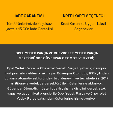
İADE GARANTİSİ
KREDİ KARTI SEÇENEĞİ
Tüm Ürünlerimizde Koşulsuz
Kredi Kartınıza Uygun Taksit
Şartsız 15 Gün İade Garantisi
Seçenekleri
OPEL YEDEK PARÇA VE CHEVROLET YEDEK PARÇA
SEKTÖRÜNDE GÜVENPAR OTOMOTİV'İN YERİ;
Opel Yedek Parça ve Chevrolet Yedek Parça Fiyatları için uygun
fiyat prensibini elden bırakmayan Güvenpar Otomotiv, 1996 yılından
bu yana otomotiv sektöründeki bilgi deneyim ve tecrübelerini, 2019
yılı itibarıyla yedek parça sektörü ile müşterilerine aktarıyor.
Güvenpar Otomotiv, müşteri odaklı çalışma disiplini, gerçek stok
yapısı ve uygun fiyat prensibi ile Opel Yedek Parça ve Chevrolet
Yedek Parça satışında müşterilerine hizmet veriyor.