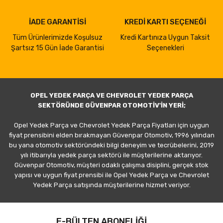
İADE GARANTİSİ
KREDİ KARTI SEÇENEĞİ
Tüm Ürünlerimizde Koşulsuz
Kredi Kartınıza Uygun Taksit
Şartsız 15 Gün İade Garantisi
Seçenekleri
OPEL YEDEK PARÇA VE CHEVROLET YEDEK PARÇA
SEKTÖRÜNDE GÜVENPAR OTOMOTİV'İN YERİ;
Opel Yedek Parça ve Chevrolet Yedek Parça Fiyatları için uygun
fiyat prensibini elden bırakmayan Güvenpar Otomotiv, 1996 yılından
bu yana otomotiv sektöründeki bilgi deneyim ve tecrübelerini, 2019
yılı itibarıyla yedek parça sektörü ile müşterilerine aktarıyor.
Güvenpar Otomotiv, müşteri odaklı çalışma disiplini, gerçek stok
yapısı ve uygun fiyat prensibi ile Opel Yedek Parça ve Chevrolet
Yedek Parça satışında müşterilerine hizmet veriyor.
E-BÜLTEN ABONELİĞİ