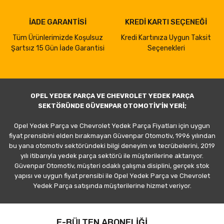
İADE GARANTİSİ
KREDİ KARTI SEÇENEĞİ
Tüm Ürünlerimizde Koşulsuz
Kredi Kartınıza Uygun Taksit
Şartsız 15 Gün İade Garantisi
Seçenekleri
OPEL YEDEK PARÇA VE CHEVROLET YEDEK PARÇA
SEKTÖRÜNDE GÜVENPAR OTOMOTİV'İN YERİ;
Opel Yedek Parça ve Chevrolet Yedek Parça Fiyatları için uygun
fiyat prensibini elden bırakmayan Güvenpar Otomotiv, 1996 yılından
bu yana otomotiv sektöründeki bilgi deneyim ve tecrübelerini, 2019
yılı itibarıyla yedek parça sektörü ile müşterilerine aktarıyor.
Güvenpar Otomotiv, müşteri odaklı çalışma disiplini, gerçek stok
yapısı ve uygun fiyat prensibi ile Opel Yedek Parça ve Chevrolet
Yedek Parça satışında müşterilerine hizmet veriyor.
E-BÜLTEN ABONELİĞİ