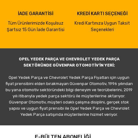
İADE GARANTİSİ
KREDİ KARTI SEÇENEĞİ
Tüm Ürünlerimizde Koşulsuz
Kredi Kartınıza Uygun Taksit
Şartsız 15 Gün İade Garantisi
Seçenekleri
OPEL YEDEK PARÇA VE CHEVROLET YEDEK PARÇA
SEKTÖRÜNDE GÜVENPAR OTOMOTİV'İN YERİ;
Opel Yedek Parça ve Chevrolet Yedek Parça Fiyatları için uygun
fiyat prensibini elden bırakmayan Güvenpar Otomotiv, 1996 yılından
bu yana otomotiv sektöründeki bilgi deneyim ve tecrübelerini, 2019
yılı itibarıyla yedek parça sektörü ile müşterilerine aktarıyor.
Güvenpar Otomotiv, müşteri odaklı çalışma disiplini, gerçek stok
yapısı ve uygun fiyat prensibi ile Opel Yedek Parça ve Chevrolet
Yedek Parça satışında müşterilerine hizmet veriyor.
E-BÜLTEN ABONELİĞİ