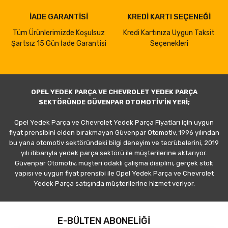
İADE GARANTİSİ
KREDİ KARTI SEÇENEĞİ
Tüm Ürünlerimizde Koşulsuz
Kredi Kartınıza Uygun Taksit
Şartsız 15 Gün İade Garantisi
Seçenekleri
OPEL YEDEK PARÇA VE CHEVROLET YEDEK PARÇA
SEKTÖRÜNDE GÜVENPAR OTOMOTİV'İN YERİ;
Opel Yedek Parça ve Chevrolet Yedek Parça Fiyatları için uygun
fiyat prensibini elden bırakmayan Güvenpar Otomotiv, 1996 yılından
bu yana otomotiv sektöründeki bilgi deneyim ve tecrübelerini, 2019
yılı itibarıyla yedek parça sektörü ile müşterilerine aktarıyor.
Güvenpar Otomotiv, müşteri odaklı çalışma disiplini, gerçek stok
yapısı ve uygun fiyat prensibi ile Opel Yedek Parça ve Chevrolet
Yedek Parça satışında müşterilerine hizmet veriyor.
E-BÜLTEN ABONELİĞİ