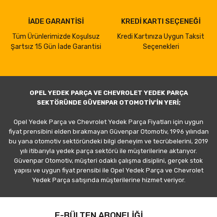
İADE GARANTİSİ
KREDİ KARTI SEÇENEĞİ
Tüm Ürünlerimizde Koşulsuz
Kredi Kartınıza Uygun Taksit
Şartsız 15 Gün İade Garantisi
Seçenekleri
OPEL YEDEK PARÇA VE CHEVROLET YEDEK PARÇA
SEKTÖRÜNDE GÜVENPAR OTOMOTİV'İN YERİ;
Opel Yedek Parça ve Chevrolet Yedek Parça Fiyatları için uygun
fiyat prensibini elden bırakmayan Güvenpar Otomotiv, 1996 yılından
bu yana otomotiv sektöründeki bilgi deneyim ve tecrübelerini, 2019
yılı itibarıyla yedek parça sektörü ile müşterilerine aktarıyor.
Güvenpar Otomotiv, müşteri odaklı çalışma disiplini, gerçek stok
yapısı ve uygun fiyat prensibi ile Opel Yedek Parça ve Chevrolet
Yedek Parça satışında müşterilerine hizmet veriyor.
E-BÜLTEN ABONELİĞİ