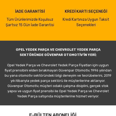
İADE GARANTİSİ
KREDİ KARTI SEÇENEĞİ
Tüm Ürünlerimizde Koşulsuz
Kredi Kartınıza Uygun Taksit
Şartsız 15 Gün İade Garantisi
Seçenekleri
OPEL YEDEK PARÇA VE CHEVROLET YEDEK PARÇA
SEKTÖRÜNDE GÜVENPAR OTOMOTİV'İN YERİ;
Opel Yedek Parça ve Chevrolet Yedek Parça Fiyatları için uygun
fiyat prensibini elden bırakmayan Güvenpar Otomotiv, 1996 yılından
bu yana otomotiv sektöründeki bilgi deneyim ve tecrübelerini, 2019
yılı itibarıyla yedek parça sektörü ile müşterilerine aktarıyor.
Güvenpar Otomotiv, müşteri odaklı çalışma disiplini, gerçek stok
yapısı ve uygun fiyat prensibi ile Opel Yedek Parça ve Chevrolet
Yedek Parça satışında müşterilerine hizmet veriyor.
E-BÜLTEN ABONELİĞİ