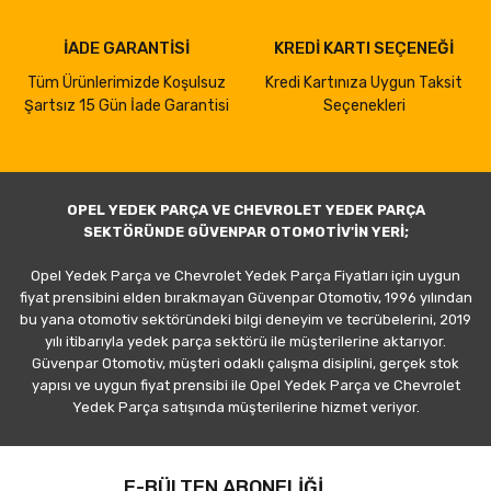
İADE GARANTİSİ
KREDİ KARTI SEÇENEĞİ
Tüm Ürünlerimizde Koşulsuz
Kredi Kartınıza Uygun Taksit
Şartsız 15 Gün İade Garantisi
Seçenekleri
OPEL YEDEK PARÇA VE CHEVROLET YEDEK PARÇA
SEKTÖRÜNDE GÜVENPAR OTOMOTİV'İN YERİ;
Opel Yedek Parça ve Chevrolet Yedek Parça Fiyatları için uygun
fiyat prensibini elden bırakmayan Güvenpar Otomotiv, 1996 yılından
bu yana otomotiv sektöründeki bilgi deneyim ve tecrübelerini, 2019
yılı itibarıyla yedek parça sektörü ile müşterilerine aktarıyor.
Güvenpar Otomotiv, müşteri odaklı çalışma disiplini, gerçek stok
yapısı ve uygun fiyat prensibi ile Opel Yedek Parça ve Chevrolet
Yedek Parça satışında müşterilerine hizmet veriyor.
E-BÜLTEN ABONELİĞİ