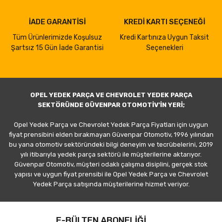
İADE GARANTİSİ
KREDİ KARTI SEÇENEĞİ
Tüm Ürünlerimizde Koşulsuz
Kredi Kartınıza Uygun Taksit
Şartsız 15 Gün İade Garantisi
Seçenekleri
OPEL YEDEK PARÇA VE CHEVROLET YEDEK PARÇA
SEKTÖRÜNDE GÜVENPAR OTOMOTİV'İN YERİ;
Opel Yedek Parça ve Chevrolet Yedek Parça Fiyatları için uygun
fiyat prensibini elden bırakmayan Güvenpar Otomotiv, 1996 yılından
bu yana otomotiv sektöründeki bilgi deneyim ve tecrübelerini, 2019
yılı itibarıyla yedek parça sektörü ile müşterilerine aktarıyor.
Güvenpar Otomotiv, müşteri odaklı çalışma disiplini, gerçek stok
yapısı ve uygun fiyat prensibi ile Opel Yedek Parça ve Chevrolet
Yedek Parça satışında müşterilerine hizmet veriyor.
E-BÜLTEN ABONELİĞİ