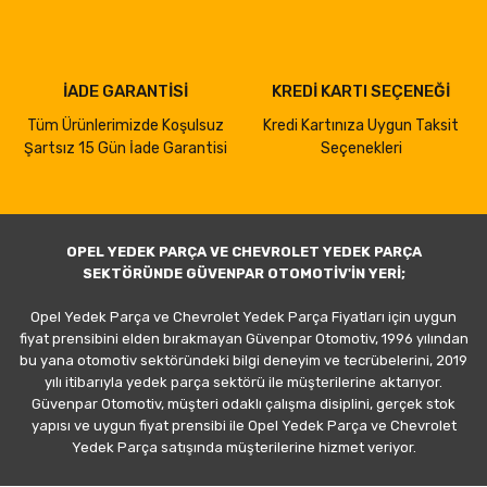
İADE GARANTİSİ
KREDİ KARTI SEÇENEĞİ
Tüm Ürünlerimizde Koşulsuz
Kredi Kartınıza Uygun Taksit
Şartsız 15 Gün İade Garantisi
Seçenekleri
OPEL YEDEK PARÇA VE CHEVROLET YEDEK PARÇA
SEKTÖRÜNDE GÜVENPAR OTOMOTİV'İN YERİ;
Opel Yedek Parça ve Chevrolet Yedek Parça Fiyatları için uygun
fiyat prensibini elden bırakmayan Güvenpar Otomotiv, 1996 yılından
bu yana otomotiv sektöründeki bilgi deneyim ve tecrübelerini, 2019
yılı itibarıyla yedek parça sektörü ile müşterilerine aktarıyor.
Güvenpar Otomotiv, müşteri odaklı çalışma disiplini, gerçek stok
yapısı ve uygun fiyat prensibi ile Opel Yedek Parça ve Chevrolet
Yedek Parça satışında müşterilerine hizmet veriyor.