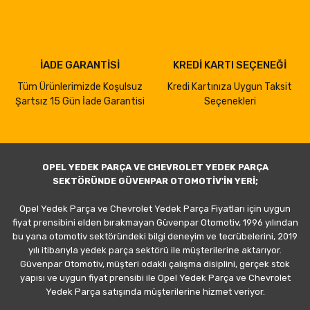
İADE GARANTİSİ
KREDİ KARTI SEÇENEĞİ
Tüm Ürünlerimizde Koşulsuz
Kredi Kartınıza Uygun Taksit
Şartsız 15 Gün İade Garantisi
Seçenekleri
OPEL YEDEK PARÇA VE CHEVROLET YEDEK PARÇA
SEKTÖRÜNDE GÜVENPAR OTOMOTİV'İN YERİ;
Opel Yedek Parça ve Chevrolet Yedek Parça Fiyatları için uygun
fiyat prensibini elden bırakmayan Güvenpar Otomotiv, 1996 yılından
bu yana otomotiv sektöründeki bilgi deneyim ve tecrübelerini, 2019
yılı itibarıyla yedek parça sektörü ile müşterilerine aktarıyor.
Güvenpar Otomotiv, müşteri odaklı çalışma disiplini, gerçek stok
yapısı ve uygun fiyat prensibi ile Opel Yedek Parça ve Chevrolet
Yedek Parça satışında müşterilerine hizmet veriyor.