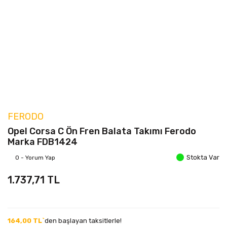
FERODO
Opel Corsa C Ön Fren Balata Takımı Ferodo
Marka FDB1424
Stokta Var
0 - Yorum Yap
1.737,71 TL
164,00 TL`
den başlayan taksitlerle!