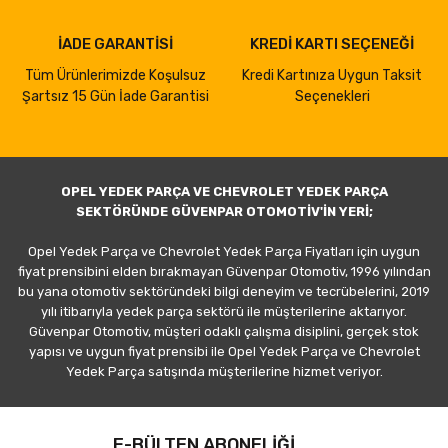
İADE GARANTİSİ
KREDİ KARTI SEÇENEĞİ
Tüm Ürünlerimizde Koşulsuz
Kredi Kartınıza Uygun Taksit
Şartsız 15 Gün İade Garantisi
Seçenekleri
OPEL YEDEK PARÇA VE CHEVROLET YEDEK PARÇA
SEKTÖRÜNDE GÜVENPAR OTOMOTİV'İN YERİ;
Opel Yedek Parça ve Chevrolet Yedek Parça Fiyatları için uygun
fiyat prensibini elden bırakmayan Güvenpar Otomotiv, 1996 yılından
bu yana otomotiv sektöründeki bilgi deneyim ve tecrübelerini, 2019
yılı itibarıyla yedek parça sektörü ile müşterilerine aktarıyor.
Güvenpar Otomotiv, müşteri odaklı çalışma disiplini, gerçek stok
yapısı ve uygun fiyat prensibi ile Opel Yedek Parça ve Chevrolet
Yedek Parça satışında müşterilerine hizmet veriyor.
E-BÜLTEN ABONELİĞİ