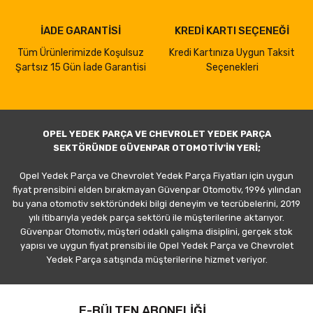
İADE GARANTİSİ
KREDİ KARTI SEÇENEĞİ
Tüm Ürünlerimizde Koşulsuz
Kredi Kartınıza Uygun Taksit
Şartsız 15 Gün İade Garantisi
Seçenekleri
OPEL YEDEK PARÇA VE CHEVROLET YEDEK PARÇA
SEKTÖRÜNDE GÜVENPAR OTOMOTİV'İN YERİ;
Opel Yedek Parça ve Chevrolet Yedek Parça Fiyatları için uygun
fiyat prensibini elden bırakmayan Güvenpar Otomotiv, 1996 yılından
bu yana otomotiv sektöründeki bilgi deneyim ve tecrübelerini, 2019
yılı itibarıyla yedek parça sektörü ile müşterilerine aktarıyor.
Güvenpar Otomotiv, müşteri odaklı çalışma disiplini, gerçek stok
yapısı ve uygun fiyat prensibi ile Opel Yedek Parça ve Chevrolet
Yedek Parça satışında müşterilerine hizmet veriyor.
E-BÜLTEN ABONELİĞİ