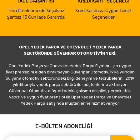
İADE GARANTİSİ
KREDİ KARTI SEÇENEĞİ
Tüm Ürünlerimizde Koşulsuz
Kredi Kartınıza Uygun Taksit
Şartsız 15 Gün İade Garantisi
Seçenekleri
OPEL YEDEK PARÇA VE CHEVROLET YEDEK PARÇA
SEKTÖRÜNDE GÜVENPAR OTOMOTİV'İN YERİ;
Opel Yedek Parça ve Chevrolet Yedek Parça Fiyatları için uygun
fiyat prensibini elden bırakmayan Güvenpar Otomotiv, 1996 yılından
bu yana otomotiv sektöründeki bilgi deneyim ve tecrübelerini, 2019
yılı itibarıyla yedek parça sektörü ile müşterilerine aktarıyor.
Güvenpar Otomotiv, müşteri odaklı çalışma disiplini, gerçek stok
yapısı ve uygun fiyat prensibi ile Opel Yedek Parça ve Chevrolet
Yedek Parça satışında müşterilerine hizmet veriyor.
E-BÜLTEN ABONELİĞİ