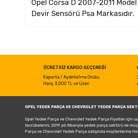
Opel Corsa D 2007-2011 Model 
Devir Sensörü Psa Markasıdır.
Bu ürünün fiyat bilgisi, resim, ürün açıklamalarında ve d
Görüş ve önerileriniz için teşekkür ederiz.
Ürün resmi kalitesiz, bozuk veya görüntülenemiyor.
ÜCRETSİZ KARGO SEÇENEĞİ
Ürün açıklamasında eksik bilgiler bulunuyor.
Ürün bilgilerinde hatalar bulunuyor.
Kaporta / Aydınlatma Grubu
Hariç 3.000 TL ve Üzeri
Ürün fiyatı diğer sitelerden daha pahalı.
Bu ürüne benzer farklı alternatifler olmalı.
OPEL YEDEK PARÇA VE CHEVROLET YEDEK PARÇA SEKT
Opel Yedek Parça ve Chevrolet Yedek Parça Fiyatları için u
tecrübelerini, 2019 yılı itibarıyla yedek parça sektörü ile mü
Parça ve Chevrolet Yedek Parça satışında müşterilerine hiz