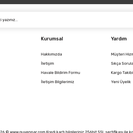
Kurumsal
Yardım
Hakkımızda
Müşteri Hizm
İletişim
Sıkça Sorul
Havale Bildirim Formu
Kargo Takibi
İletişim Bilgilerimiz
Yeni Üyelik
6 © www.guvenpar.com Kredi kartı bilgileriniz 256bit SSL sertifikası ile 