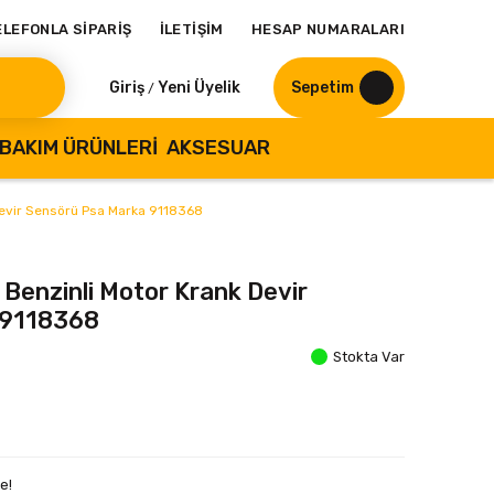
ELEFONLA SİPARİŞ
İLETİŞİM
HESAP NUMARALARI
Giriş
Yeni Üyelik
Sepetim
/
BAKIM ÜRÜNLERI
AKSESUAR
 Devir Sensörü Psa Marka 9118368
 Benzinli Motor Krank Devir
 9118368
Stokta Var
e!