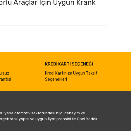
rlu Araçlar İçin Uygun Krank
ımıza iletebilirsiniz.
KREDİ KARTI SEÇENEĞİ
ulsuz
Kredi Kartınıza Uygun Taksit
antisi
Seçenekleri
 bu yana otomotiv sektöründeki bilgi deneyim ve
gerçek stok yapısı ve uygun fiyat prensibi ile Opel Yedek