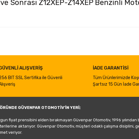
ve Sonrası Z12XEP-Z14XEP Benzinli Moto
iğer konularda yetersiz gördüğünüz noktaları öneri formunu kullanarak taraf
Bu ürüne ilk yorumu siz yapın!
Yorum Yaz
GÜVENLİ ALIŞVERİŞ
İADE GARANTİSİ
256 BIT SSL Sertifika ile Güvenli
Tüm Ürünlerimizde Koş
Alışveriş
Şartsız 15 Gün İade Gar
ÖRÜNDE GÜVENPAR OTOMOTİV'İN YERİ;
ygun fiyat prensibini elden bırakmayan Güvenpar Otomotiv, 1996 yılından
şterilerine aktarıyor. Güvenpar Otomotiv, müşteri odaklı çalışma disiplini, 
met veriyor.
Gönder