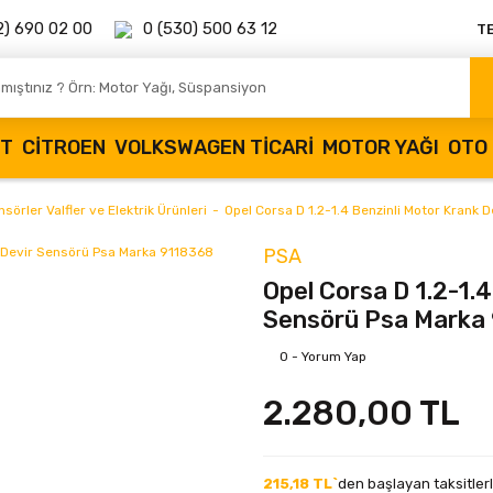
2) 690 02 00
0 (530) 500 63 12
T
OT
CITROEN
VOLKSWAGEN TICARI
MOTOR YAĞI
OTO 
sörler Valfler ve Elektrik Ürünleri
Opel Corsa D 1.2-1.4 Benzinli Motor Krank
PSA
Opel Corsa D 1.2-1.4
Sensörü Psa Marka
0 - Yorum Yap
2.280,00 TL
215,18 TL`
den başlayan taksitlerl