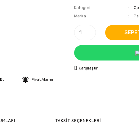
Kategori
Op
Marka
Ps
SEPE
Karşılaştır
 Et
Fiyat Alarmı
UMLARI
TAKSIT SEÇENEKLERI