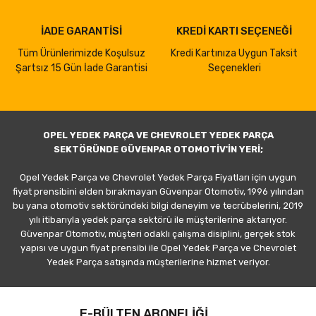
İADE GARANTİSİ
KREDİ KARTI SEÇENEĞİ
Tüm Ürünlerimizde Koşulsuz
Kredi Kartınıza Uygun Taksit
Şartsız 15 Gün İade Garantisi
Seçenekleri
OPEL YEDEK PARÇA VE CHEVROLET YEDEK PARÇA
SEKTÖRÜNDE GÜVENPAR OTOMOTİV'İN YERİ;
Opel Yedek Parça ve Chevrolet Yedek Parça Fiyatları için uygun
fiyat prensibini elden bırakmayan Güvenpar Otomotiv, 1996 yılından
bu yana otomotiv sektöründeki bilgi deneyim ve tecrübelerini, 2019
yılı itibarıyla yedek parça sektörü ile müşterilerine aktarıyor.
Güvenpar Otomotiv, müşteri odaklı çalışma disiplini, gerçek stok
yapısı ve uygun fiyat prensibi ile Opel Yedek Parça ve Chevrolet
Yedek Parça satışında müşterilerine hizmet veriyor.
E-BÜLTEN ABONELİĞİ