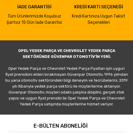
İADE GARANTİSİ
KREDİ KARTI SEÇENEĞİ
Tüm Ürünlerimizde Koşulsuz
Kredi Kartınıza Uygun Taksit
Şartsız 15 Gün İade Garantisi
Seçenekleri
OPEL YEDEK PARÇA VE CHEVROLET YEDEK PARÇA
SEKTÖRÜNDE GÜVENPAR OTOMOTİV'İN YERİ;
Opel Yedek Parça ve Chevrolet Yedek Parça Fiyatları için uygun
fiyat prensibini elden bırakmayan Güvenpar Otomotiv, 1996 yılından
bu yana otomotiv sektöründeki bilgi deneyim ve tecrübelerini, 2019
yılı itibarıyla yedek parça sektörü ile müşterilerine aktarıyor.
Güvenpar Otomotiv, müşteri odaklı çalışma disiplini, gerçek stok
yapısı ve uygun fiyat prensibi ile Opel Yedek Parça ve Chevrolet
Yedek Parça satışında müşterilerine hizmet veriyor.
E-BÜLTEN ABONELİĞİ