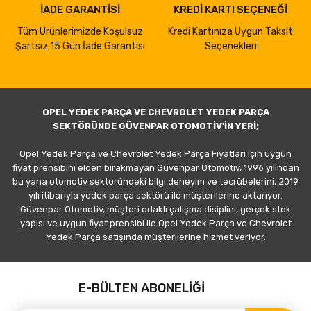
İADE GARANTİSİ
KREDİ KARTI SEÇENEĞİ
Tüm Ürünlerimizde Koşulsuz
Kredi Kartınıza Uygun Taksit
Şartsız 15 Gün İade Garantisi
Seçenekleri
OPEL YEDEK PARÇA VE CHEVROLET YEDEK PARÇA
SEKTÖRÜNDE GÜVENPAR OTOMOTİV'İN YERİ;
Opel Yedek Parça ve Chevrolet Yedek Parça Fiyatları için uygun
fiyat prensibini elden bırakmayan Güvenpar Otomotiv, 1996 yılından
bu yana otomotiv sektöründeki bilgi deneyim ve tecrübelerini, 2019
yılı itibarıyla yedek parça sektörü ile müşterilerine aktarıyor.
Güvenpar Otomotiv, müşteri odaklı çalışma disiplini, gerçek stok
yapısı ve uygun fiyat prensibi ile Opel Yedek Parça ve Chevrolet
Yedek Parça satışında müşterilerine hizmet veriyor.
E-BÜLTEN ABONELİĞİ