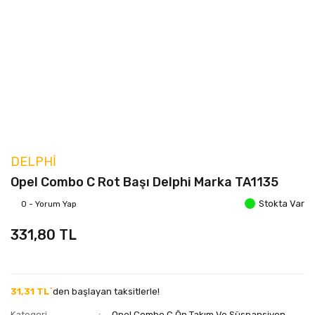
DELPHI
Opel Combo C Rot Başı Delphi Marka TA1135
Stokta Var
0 - Yorum Yap
331,80 TL
31,31 TL`
den başlayan taksitlerle!
Kategori
Opel Combo C Ön Takım Ve Süspansiyon