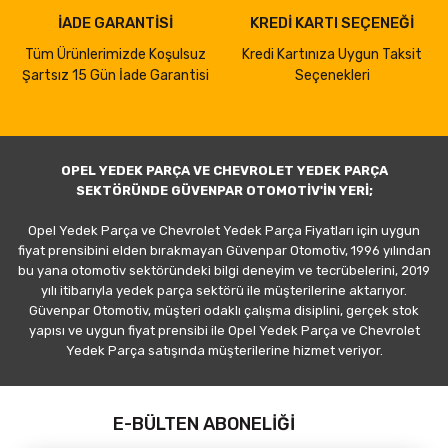
İADE GARANTİSİ
KREDİ KARTI SEÇENEĞİ
Tüm Ürünlerimizde Koşulsuz
Kredi Kartınıza Uygun Taksit
Şartsız 15 Gün İade Garantisi
Seçenekleri
OPEL YEDEK PARÇA VE CHEVROLET YEDEK PARÇA
SEKTÖRÜNDE GÜVENPAR OTOMOTİV'İN YERİ;
Opel Yedek Parça ve Chevrolet Yedek Parça Fiyatları için uygun
fiyat prensibini elden bırakmayan Güvenpar Otomotiv, 1996 yılından
bu yana otomotiv sektöründeki bilgi deneyim ve tecrübelerini, 2019
yılı itibarıyla yedek parça sektörü ile müşterilerine aktarıyor.
Güvenpar Otomotiv, müşteri odaklı çalışma disiplini, gerçek stok
yapısı ve uygun fiyat prensibi ile Opel Yedek Parça ve Chevrolet
Yedek Parça satışında müşterilerine hizmet veriyor.
E-BÜLTEN ABONELİĞİ