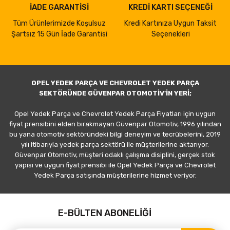
İADE GARANTİSİ
KREDİ KARTI SEÇENEĞİ
Tüm Ürünlerimizde Koşulsuz
Kredi Kartınıza Uygun Taksit
Şartsız 15 Gün İade Garantisi
Seçenekleri
OPEL YEDEK PARÇA VE CHEVROLET YEDEK PARÇA
SEKTÖRÜNDE GÜVENPAR OTOMOTİV'İN YERİ;
Opel Yedek Parça ve Chevrolet Yedek Parça Fiyatları için uygun
fiyat prensibini elden bırakmayan Güvenpar Otomotiv, 1996 yılından
bu yana otomotiv sektöründeki bilgi deneyim ve tecrübelerini, 2019
yılı itibarıyla yedek parça sektörü ile müşterilerine aktarıyor.
Güvenpar Otomotiv, müşteri odaklı çalışma disiplini, gerçek stok
yapısı ve uygun fiyat prensibi ile Opel Yedek Parça ve Chevrolet
Yedek Parça satışında müşterilerine hizmet veriyor.
E-BÜLTEN ABONELİĞİ