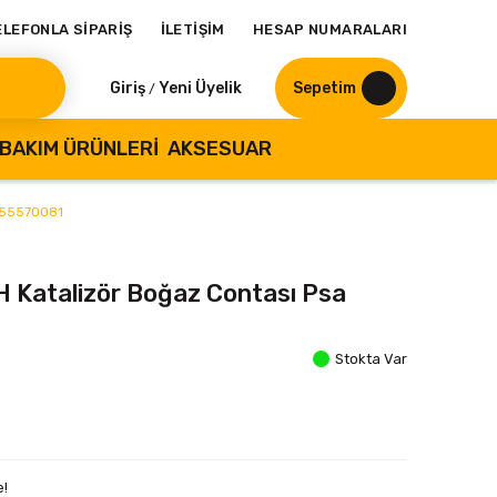
ELEFONLA SİPARİŞ
İLETİŞİM
HESAP NUMARALARI
Giriş
Yeni Üyelik
Sepetim
/
BAKIM ÜRÜNLERI
AKSESUAR
a 55570081
H Katalizör Boğaz Contası Psa
Stokta Var
e!