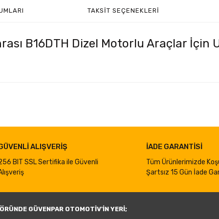
UMLARI
TAKSIT SEÇENEKLERI
rası B16DTH Dizel Motorlu Araçlar İçin
iğer konularda yetersiz gördüğünüz noktaları öneri formunu kullanarak taraf
Bu ürüne ilk yorumu siz yapın!
Yorum Yaz
GÜVENLİ ALIŞVERİŞ
İADE GARANTİSİ
256 BIT SSL Sertifika ile Güvenli
Tüm Ürünlerimizde Koş
Alışveriş
Şartsız 15 Gün İade Gar
ÖRÜNDE GÜVENPAR OTOMOTİV'İN YERİ;