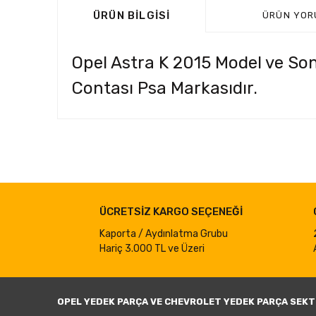
ÜRÜN BILGISI
ÜRÜN YOR
Opel Astra K 2015 Model ve Son
Contası Psa Markasıdır.
Bu ürünün fiyat bilgisi, resim, ürün açıklamalarında ve d
Görüş ve önerileriniz için teşekkür ederiz.
Ürün resmi kalitesiz, bozuk veya görüntülenemiyor.
ÜCRETSİZ KARGO SEÇENEĞİ
Ürün açıklamasında eksik bilgiler bulunuyor.
Ürün bilgilerinde hatalar bulunuyor.
Kaporta / Aydınlatma Grubu
Hariç 3.000 TL ve Üzeri
Ürün fiyatı diğer sitelerden daha pahalı.
Bu ürüne benzer farklı alternatifler olmalı.
OPEL YEDEK PARÇA VE CHEVROLET YEDEK PARÇA SEKT