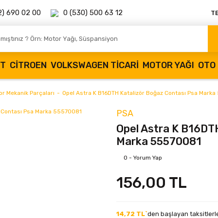
2) 690 02 00
0 (530) 500 63 12
T
OT
CITROEN
VOLKSWAGEN TICARI
MOTOR YAĞI
OTO 
or Mekanik Parçaları
Opel Astra K B16DTH Katalizör Boğaz Contası Psa Mark
PSA
Opel Astra K B16DT
Marka 55570081
0 - Yorum Yap
156,00 TL
14,72 TL`
den başlayan taksitlerl