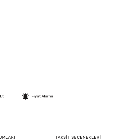
 Et
Fiyat Alarmı
UMLARI
TAKSIT SEÇENEKLERI