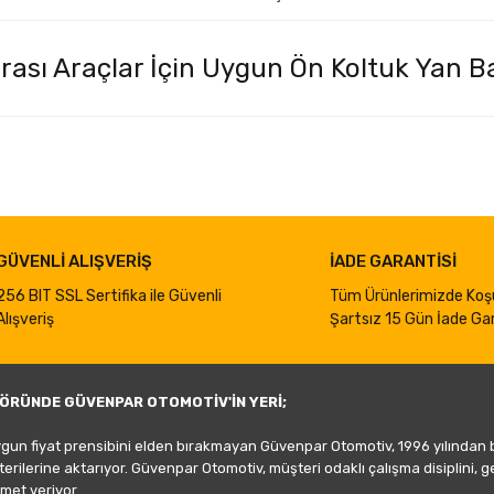
rası Araçlar İçin Uygun Ön Koltuk Yan Ba
iğer konularda yetersiz gördüğünüz noktaları öneri formunu kullanarak taraf
Bu ürüne ilk yorumu siz yapın!
Yorum Yaz
GÜVENLİ ALIŞVERİŞ
İADE GARANTİSİ
256 BIT SSL Sertifika ile Güvenli
Tüm Ürünlerimizde Koş
Alışveriş
Şartsız 15 Gün İade Gar
ÖRÜNDE GÜVENPAR OTOMOTİV'İN YERİ;
ygun fiyat prensibini elden bırakmayan Güvenpar Otomotiv, 1996 yılından
şterilerine aktarıyor. Güvenpar Otomotiv, müşteri odaklı çalışma disiplini, 
met veriyor.