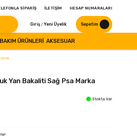
ELEFONLA SİPARİŞ
İLETİŞİM
HESAP NUMARALARI
Giriş
Yeni Üyelik
Sepetim
/
BAKIM ÜRÜNLERI
AKSESUAR
257078
tuk Yan Bakaliti Sağ Psa Marka
Stokta Var
le!