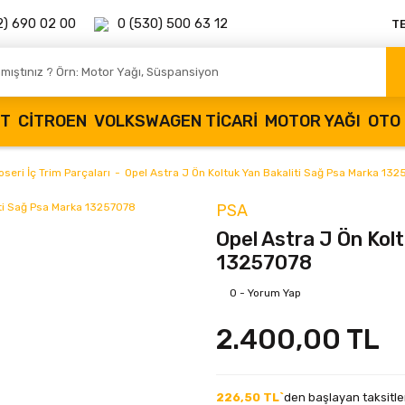
2) 690 02 00
0 (530) 500 63 12
T
OT
CITROEN
VOLKSWAGEN TICARI
MOTOR YAĞI
OTO 
seri İç Trim Parçaları
Opel Astra J Ön Koltuk Yan Bakaliti Sağ Psa Marka 13
PSA
Opel Astra J Ön Kol
13257078
0 - Yorum Yap
2.400,00 TL
226,50 TL`
den başlayan taksitler