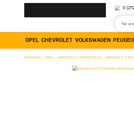
0 (21
OPEL
CHEVROLET
VOLKSWAGEN
PEUGE
Anasayfa
Opel
Opel Astra J Yedek Parça
Opel Astra J Karo