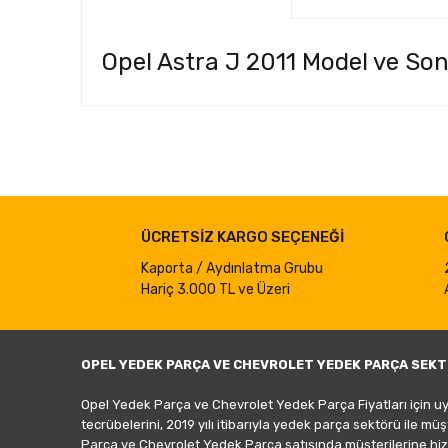
Opel Astra J 2011 Model ve Son
Bu ürünün fiyat bilgisi, resim, ürün açıklamalarında ve d
Görüş ve önerileriniz için teşekkür ederiz.
Ürün resmi kalitesiz, bozuk veya görüntülenemiyor.
ÜCRETSİZ KARGO SEÇENEĞİ
Ürün açıklamasında eksik bilgiler bulunuyor.
Ürün bilgilerinde hatalar bulunuyor.
Kaporta / Aydınlatma Grubu
Hariç 3.000 TL ve Üzeri
Ürün fiyatı diğer sitelerden daha pahalı.
Bu ürüne benzer farklı alternatifler olmalı.
OPEL YEDEK PARÇA VE CHEVROLET YEDEK PARÇA SEKT
Opel Yedek Parça ve Chevrolet Yedek Parça Fiyatları için u
tecrübelerini, 2019 yılı itibarıyla yedek parça sektörü ile mü
Parça ve Chevrolet Yedek Parça satışında müşterilerine hiz