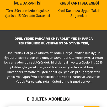
İADE GARANTİSİ
KREDİ KARTI SEÇENEĞİ
Tüm Ürünlerimizde Koşulsuz
Kredi Kartınıza Uygun Taksit
Şartsız 15 Gün İade Garantisi
Seçenekleri
OPEL YEDEK PARÇA VE CHEVROLET YEDEK PARÇA
SEKTÖRÜNDE GÜVENPAR OTOMOTİV'İN YERİ;
Opel Yedek Parça ve Chevrolet Yedek Parça Fiyatları için uygun
fiyat prensibini elden bırakmayan Güvenpar Otomotiv, 1996 yılından
bu yana otomotiv sektöründeki bilgi deneyim ve tecrübelerini, 2019
yılı itibarıyla yedek parça sektörü ile müşterilerine aktarıyor.
Güvenpar Otomotiv, müşteri odaklı çalışma disiplini, gerçek stok
yapısı ve uygun fiyat prensibi ile Opel Yedek Parça ve Chevrolet
Yedek Parça satışında müşterilerine hizmet veriyor.
E-BÜLTEN ABONELİĞİ