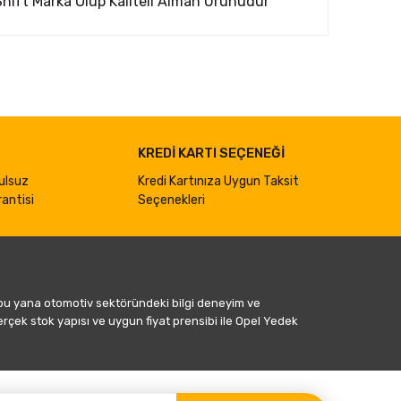
Shıft Marka Olup Kaliteli Alman Ürünüdür
ımıza iletebilirsiniz.
KREDİ KARTI SEÇENEĞİ
ulsuz
Kredi Kartınıza Uygun Taksit
antisi
Seçenekleri
 bu yana otomotiv sektöründeki bilgi deneyim ve
gerçek stok yapısı ve uygun fiyat prensibi ile Opel Yedek