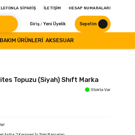
ELEFONLA SİPARİŞ
İLETİŞİM
HESAP NUMARALARI
Giriş
Yeni Üyelik
Sepetim
/
BAKIM ÜRÜNLERI
AKSESUAR
 Vites Topuzu (Siyah) Shıft Marka
Stokta Var
le!
el Astra J Karoseri İç Trim Parçaları