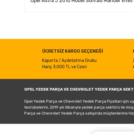
Opel Astra J 2010 Model Sonrası Manuel Vites 
Bu ürünün fiyat bilgisi, resim, ürün açıklamalarında ve d
Görüş ve önerileriniz için teşekkür ederiz.
Ürün resmi kalitesiz, bozuk veya görüntülenemiyor.
ÜCRETSİZ KARGO SEÇENEĞİ
Ürün açıklamasında eksik bilgiler bulunuyor.
Ürün bilgilerinde hatalar bulunuyor.
Kaporta / Aydınlatma Grubu
Hariç 3.000 TL ve Üzeri
Ürün fiyatı diğer sitelerden daha pahalı.
Bu ürüne benzer farklı alternatifler olmalı.
OPEL YEDEK PARÇA VE CHEVROLET YEDEK PARÇA SEKT
Opel Yedek Parça ve Chevrolet Yedek Parça Fiyatları için u
tecrübelerini, 2019 yılı itibarıyla yedek parça sektörü ile mü
Parça ve Chevrolet Yedek Parça satışında müşterilerine hiz