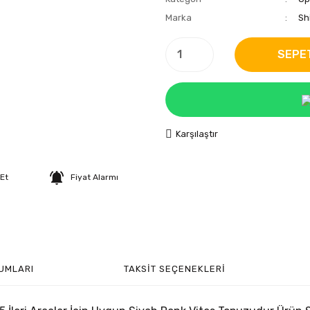
Marka
Sh
SEPE
Karşılaştır
 Et
Fiyat Alarmı
UMLARI
TAKSIT SEÇENEKLERI