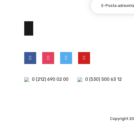
E-BÜLTEN ABONELİĞİ
0 (212) 690 02 00
0 (530) 500 63 12
Copyright 202
islami
deneme
kuşadası
deneme