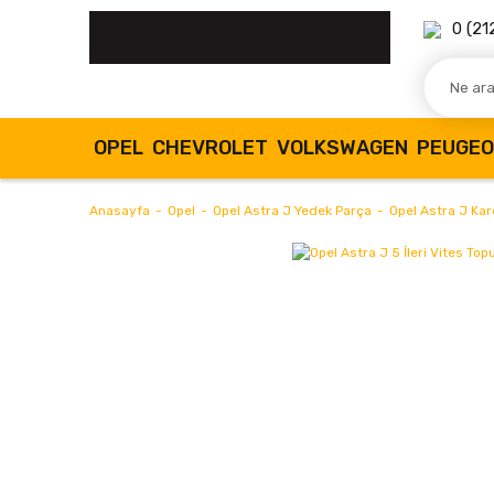
0 (21
OPEL
CHEVROLET
VOLKSWAGEN
PEUGE
Anasayfa
Opel
Opel Astra J Yedek Parça
Opel Astra J Karo