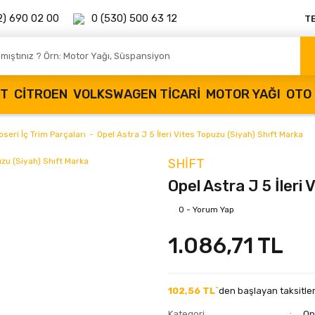
2) 690 02 00
0 (530) 500 63 12
T
OT
CITROEN
VOLKSWAGEN TICARI
MOTOR YAĞI
OTO 
seri İç Trim Parçaları
Opel Astra J 5 İleri Vites Topuzu (Siyah) Shıft Marka
SHIFT
Opel Astra J 5 İleri
0 - Yorum Yap
1.086,71 TL
102,56 TL`
den başlayan taksitler
Kategori
Op