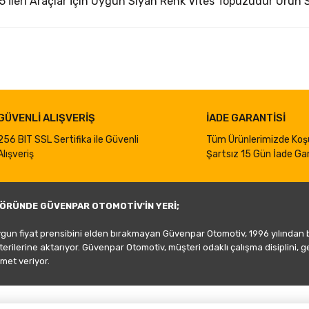
5 İleri Araçlar İçin Uygun Siyah Renk Vites Topuzudur Ürün 
iğer konularda yetersiz gördüğünüz noktaları öneri formunu kullanarak taraf
Bu ürüne ilk yorumu siz yapın!
Yorum Yaz
GÜVENLİ ALIŞVERİŞ
İADE GARANTİSİ
256 BIT SSL Sertifika ile Güvenli
Tüm Ürünlerimizde Koş
Alışveriş
Şartsız 15 Gün İade Gar
ÖRÜNDE GÜVENPAR OTOMOTİV'İN YERİ;
ygun fiyat prensibini elden bırakmayan Güvenpar Otomotiv, 1996 yılından
şterilerine aktarıyor. Güvenpar Otomotiv, müşteri odaklı çalışma disiplini, 
met veriyor.
Gönder