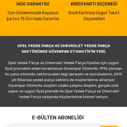
İADE GARANTİSİ
KREDİ KARTI SEÇENEĞİ
Tüm Ürünlerimizde Koşulsuz
Kredi Kartınıza Uygun Taksit
Şartsız 15 Gün İade Garantisi
Seçenekleri
OPEL YEDEK PARÇA VE CHEVROLET YEDEK PARÇA
SEKTÖRÜNDE GÜVENPAR OTOMOTİV'İN YERİ;
Opel Yedek Parça ve Chevrolet Yedek Parça Fiyatları için uygun
fiyat prensibini elden bırakmayan Güvenpar Otomotiv, 1996 yılından
bu yana otomotiv sektöründeki bilgi deneyim ve tecrübelerini, 2019
yılı itibarıyla yedek parça sektörü ile müşterilerine aktarıyor.
Güvenpar Otomotiv, müşteri odaklı çalışma disiplini, gerçek stok
yapısı ve uygun fiyat prensibi ile Opel Yedek Parça ve Chevrolet
Yedek Parça satışında müşterilerine hizmet veriyor.
E-BÜLTEN ABONELİĞİ