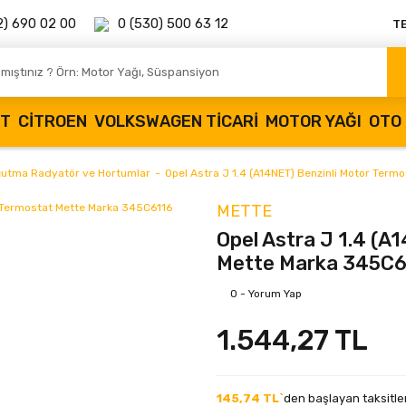
2) 690 02 00
0 (530) 500 63 12
T
OT
CITROEN
VOLKSWAGEN TICARI
MOTOR YAĞI
OTO 
ğutma Radyatör ve Hortumlar
Opel Astra J 1.4 (A14NET) Benzinli Motor Ter
METTE
Opel Astra J 1.4 (A
Mette Marka 345C
0 - Yorum Yap
1.544,27 TL
145,74 TL`
den başlayan taksitler