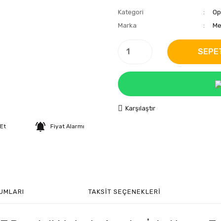
Kategori
Op
Marka
Me
SEPE
Karşılaştır
 Et
Fiyat Alarmı
UMLARI
TAKSIT SEÇENEKLERI