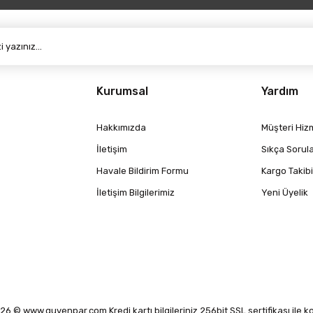
Kurumsal
Yardım
Hakkımızda
Müşteri Hizm
İletişim
Sıkça Sorul
Havale Bildirim Formu
Kargo Takibi
İletişim Bilgilerimiz
Yeni Üyelik
6 © www.guvenpar.com Kredi kartı bilgileriniz 256bit SSL sertifikası ile 