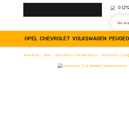
0 (21
OPEL
CHEVROLET
VOLKSWAGEN
PEUGE
Anasayfa
Opel
Opel Astra J Yedek Parça
Opel Astra J So