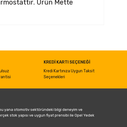
ermostattır. Ürün Mette
ımıza iletebilirsiniz.
KREDİ KARTI SEÇENEĞİ
ulsuz
Kredi Kartınıza Uygun Taksit
antisi
Seçenekleri
 bu yana otomotiv sektöründeki bilgi deneyim ve
gerçek stok yapısı ve uygun fiyat prensibi ile Opel Yedek