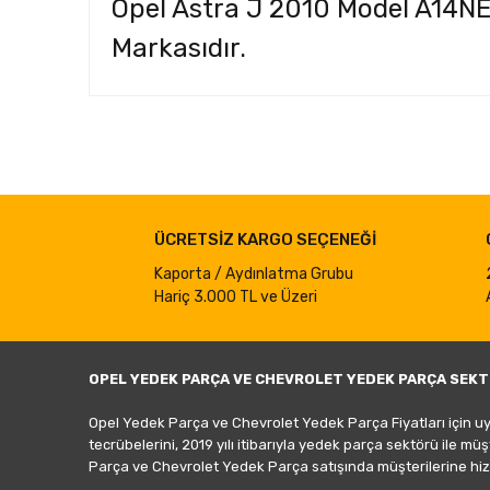
Opel Astra J 2010 Model A14NE
Markasıdır.
Bu ürünün fiyat bilgisi, resim, ürün açıklamalarında ve d
Görüş ve önerileriniz için teşekkür ederiz.
Ürün resmi kalitesiz, bozuk veya görüntülenemiyor.
ÜCRETSİZ KARGO SEÇENEĞİ
Ürün açıklamasında eksik bilgiler bulunuyor.
Ürün bilgilerinde hatalar bulunuyor.
Kaporta / Aydınlatma Grubu
Hariç 3.000 TL ve Üzeri
Ürün fiyatı diğer sitelerden daha pahalı.
Bu ürüne benzer farklı alternatifler olmalı.
OPEL YEDEK PARÇA VE CHEVROLET YEDEK PARÇA SEKT
Opel Yedek Parça ve Chevrolet Yedek Parça Fiyatları için u
tecrübelerini, 2019 yılı itibarıyla yedek parça sektörü ile mü
Parça ve Chevrolet Yedek Parça satışında müşterilerine hiz