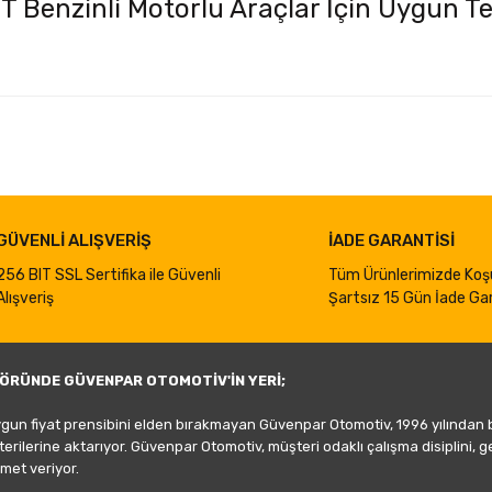
T Benzinli Motorlu Araçlar İçin Uygun T
iğer konularda yetersiz gördüğünüz noktaları öneri formunu kullanarak taraf
Bu ürüne ilk yorumu siz yapın!
Yorum Yaz
GÜVENLİ ALIŞVERİŞ
İADE GARANTİSİ
256 BIT SSL Sertifika ile Güvenli
Tüm Ürünlerimizde Koş
Alışveriş
Şartsız 15 Gün İade Gar
ÖRÜNDE GÜVENPAR OTOMOTİV'İN YERİ;
ygun fiyat prensibini elden bırakmayan Güvenpar Otomotiv, 1996 yılından
şterilerine aktarıyor. Güvenpar Otomotiv, müşteri odaklı çalışma disiplini, 
met veriyor.
Gönder