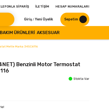
ELEFONLA SİPARİŞ
İLETİŞİM
HESAP NUMARALARI
Giriş
Yeni Üyelik
Sepetim
/
BAKIM ÜRÜNLERI
AKSESUAR
mostat Mette Marka 345C6116
14NET) Benzinli Motor Termostat
6116
Stokta Var
le!