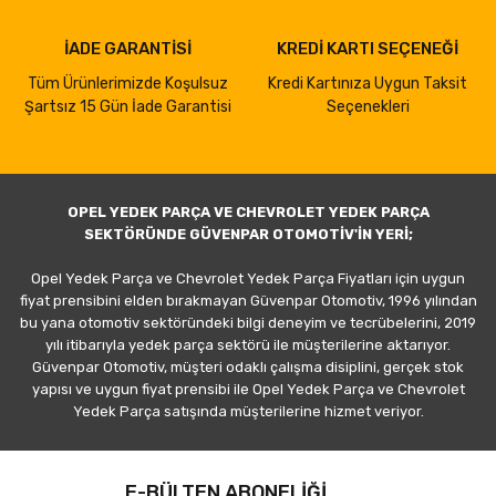
İADE GARANTİSİ
KREDİ KARTI SEÇENEĞİ
Tüm Ürünlerimizde Koşulsuz
Kredi Kartınıza Uygun Taksit
Şartsız 15 Gün İade Garantisi
Seçenekleri
OPEL YEDEK PARÇA VE CHEVROLET YEDEK PARÇA
SEKTÖRÜNDE GÜVENPAR OTOMOTİV'İN YERİ;
Opel Yedek Parça ve Chevrolet Yedek Parça Fiyatları için uygun
fiyat prensibini elden bırakmayan Güvenpar Otomotiv, 1996 yılından
bu yana otomotiv sektöründeki bilgi deneyim ve tecrübelerini, 2019
yılı itibarıyla yedek parça sektörü ile müşterilerine aktarıyor.
Güvenpar Otomotiv, müşteri odaklı çalışma disiplini, gerçek stok
yapısı ve uygun fiyat prensibi ile Opel Yedek Parça ve Chevrolet
Yedek Parça satışında müşterilerine hizmet veriyor.
E-BÜLTEN ABONELİĞİ