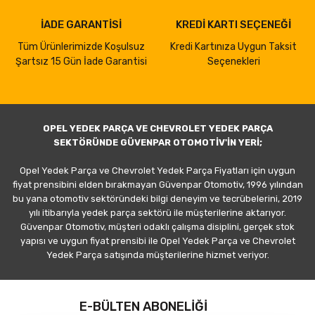
İADE GARANTİSİ
KREDİ KARTI SEÇENEĞİ
Tüm Ürünlerimizde Koşulsuz
Kredi Kartınıza Uygun Taksit
Şartsız 15 Gün İade Garantisi
Seçenekleri
OPEL YEDEK PARÇA VE CHEVROLET YEDEK PARÇA
SEKTÖRÜNDE GÜVENPAR OTOMOTİV'İN YERİ;
Opel Yedek Parça ve Chevrolet Yedek Parça Fiyatları için uygun
fiyat prensibini elden bırakmayan Güvenpar Otomotiv, 1996 yılından
bu yana otomotiv sektöründeki bilgi deneyim ve tecrübelerini, 2019
yılı itibarıyla yedek parça sektörü ile müşterilerine aktarıyor.
Güvenpar Otomotiv, müşteri odaklı çalışma disiplini, gerçek stok
yapısı ve uygun fiyat prensibi ile Opel Yedek Parça ve Chevrolet
Yedek Parça satışında müşterilerine hizmet veriyor.
E-BÜLTEN ABONELİĞİ